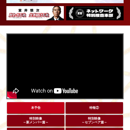
本予告
特報②
特別映像
特別映像
～新メンバー篇～
～セブンベア篇～