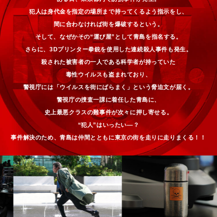
犯人は身代金を指定の場所まで持ってくるよう指示をし、
間に合わなければ街を爆破するという。
そして、なぜかその“運び屋”として青島を指名する。
さらに、3Dプリンター拳銃を使用した連続殺人事件も発生。
殺された被害者の一人である科学者が持っていた
毒性ウイルスも盗まれており、
警視庁には「ウイルスを街にばらまく」という脅迫文が届く。
警視庁の捜査一課に着任した青島に、
史上最悪クラスの難事件が次々に押し寄せる。
“犯人”はいったい―？
事件解決のため、
青島は仲間とともに東京の街を走りに走りまくる！！