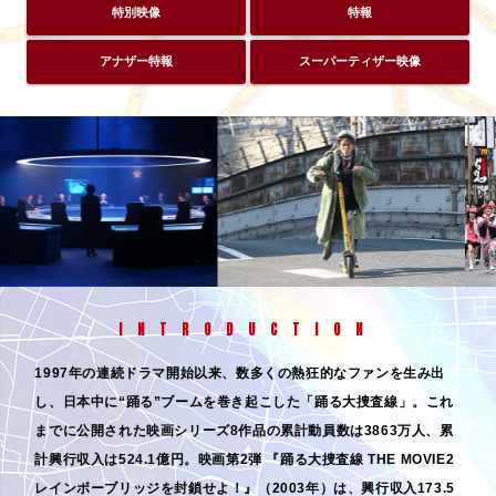
特別映像
特報
アナザー特報
スーパーティザー映像
INTRODUCTION
1997年の連続ドラマ開始以来、数多くの熱狂的なファンを生み出
し、日本中に“踊る”ブームを巻き起こした「踊る大捜査線」。これ
までに公開された映画シリーズ8作品の累計動員数は3863万人、累
計興行収入は524.1億円。映画第2弾 『踊る大捜査線 THE MOVIE2
レインボーブリッジを封鎖せよ！』（2003年）は、興行収入173.5